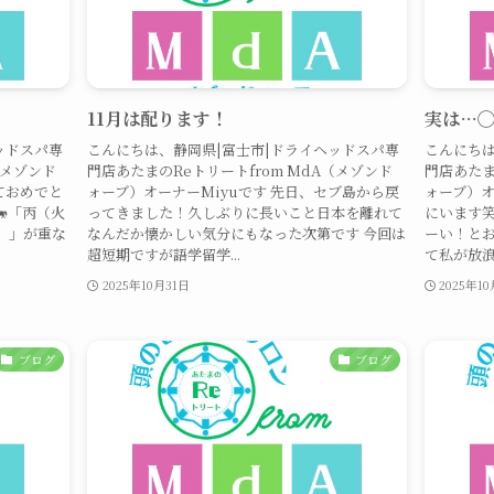
11月は配ります！
実は…
ッドスパ専
こんにちは、静岡県|富士市|ドライヘッドスパ専
こんにちは
（メゾンド
門店あたまのReトリートfrom MdA（メゾンド
門店あたま
ておめでと
ォーブ）オーナーMiyuです 先日、セブ島から戻
ォーブ）オ
🐎「丙（火
ってきました！久しぶりに長いこと日本を離れて
にいます笑
）」が重な
なんだか懐かしい気分にもなった次第です 今回は
ーい！とお
超短期ですが語学留学...
て私が放浪
2025年10月31日
2025年1
ブログ
ブログ