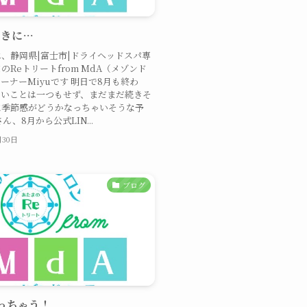
さきに…
、静岡県|富士市|ドライヘッドスパ専
のReトリートfrom MdA（メゾンド
ーナーMiyuです 明日で8月も終わ
しいことは一つもせず、まだまだ続きそ
に季節感がどうかなっちゃいそうな予
ん、8月から公式LIN...
月30日
ブログ
っちゃう！