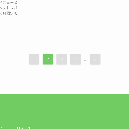
新メニューと
ヘッドスパ
、6月限定で
1
2
3
4
...
5