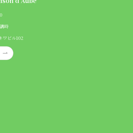
ison d'Aube
0
講時
キワビル102