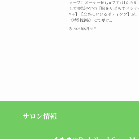
ォーブ）オーナーMiyuです7月から
して登場予定の【脳をサボらすドライ
®︎＋】【全身ほどけるボディケア】が
《特別価格》にて受け...
2025年5月26日
サロン情報