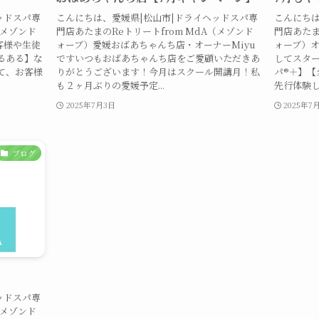
ッドスパ専
こんにちは、愛媛県|松山市|ドライヘッドスパ専
こんにちは
（メゾンド
門店あたまのReトリートfrom MdA（メゾンド
門店あたま
客様や生徒
ォーブ）愛媛おばあちゃんち店・オーナーMiyu
ォーブ）オ
るある】な
ですいつもおばあちゃんち店をご愛顧いただきあ
してスタ
て、お客様
りがとうございます！今月はスクール開講月！私
パ®︎＋】
も２ヶ月ぶりの愛媛予定...
先行体験し
2025年7月3日
2025年7
ブログ
ッドスパ専
（メゾンド