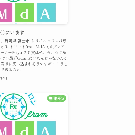
◯◯にいます
、静岡県|富士市|ドライヘッドスパ専
のReトリートfrom MdA（メゾンド
ーナーMiyuです 実は私、今、セブ島
 つい最近Guamにいたんじゃないんか
客様に突っ込まれそうですが… こうし
できるのも、...
0月20日
未分類