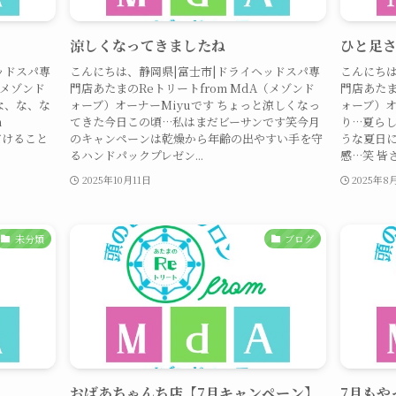
涼しくなってきましたね
ひと足
ッドスパ専
こんにちは、静岡県|富士市|ドライヘッドスパ専
こんにちは
（メゾンド
門店あたまのReトリートfrom MdA（メゾンド
門店あたま
な、な、な
ォーブ）オーナーMiyuです ちょっと涼しくなっ
ォーブ）オ
n
てきた今日この頃…私はまだビーサンです笑今月
り…夏ら
だけること
のキャンペーンは乾燥から年齢の出やすい手を守
うな夏日
るハンドパックプレゼン...
感…笑 皆さ
2025年10月11日
2025年8
未分類
ブログ
おばあちゃんち店【7月キャンペーン】
7月もや