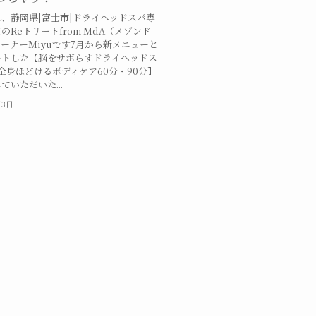
、静岡県|富士市|ドライヘッドスパ専
のReトリートfrom MdA（メゾンド
ーナーMiyuです7月から新メニューと
ートした【脳をサボらすドライヘッドス
【全身ほどけるボディケア60分・90分】
ていただいた...
月3日