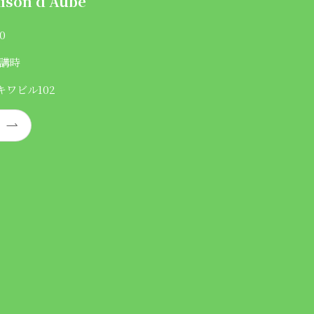
ison d'Aube
0
講時
キワビル102