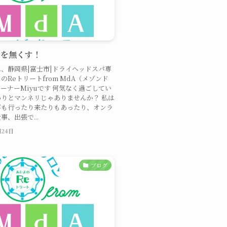
リを無くす！
、静岡県|富士市|ドライヘッドスパ専
のReトリートfrom MdA（メゾンド
ーナーMiyuです 何気なく過ごしてい
りとマンネリじゃありませんか？ 私は
事も行ったり来たりもあったり、オンラ
事、出張で...
月24日
ブログ