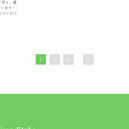
て早々、運
ています！
んでくれて
1
2
3
...
5