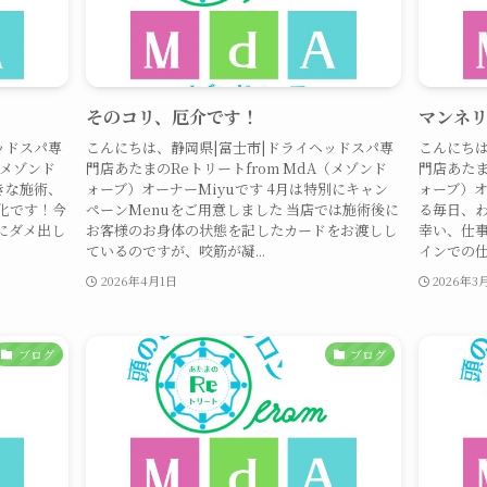
そのコリ、厄介です！
マンネ
ッドスパ専
こんにちは、静岡県|富士市|ドライヘッドスパ専
こんにちは
（メゾンド
門店あたまのReトリートfrom MdA（メゾンド
門店あたま
きな施術、
ォーブ）オーナーMiyuです 4月は特別にキャン
ォーブ）オ
化です！今
ペーンMenuをご用意しました 当店では施術後に
る毎日、わ
にダメ出し
お客様のお身体の状態を記したカードをお渡しし
幸い、仕
ているのですが、咬筋が凝...
インでの仕
2026年4月1日
2026年3
ブログ
ブログ