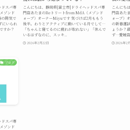
ッドスパ専
こんにちは、静岡県|富士市|ドライヘッドスパ専
こんにちは
（メゾンド
門店あたまのReトリートfrom MdA（メゾンド
門店あたま
春の陽気で
ォーブ）オーナーMiyuです 気づけば2月ももう
ォーブ）オ
ずにいられ
後半。わりとアクティブに動いている月でして…
の新春運
ですか？
「ちゃんと寝てるのに疲れが取れない」「休んで
ょうか？最
いるはずなのに、スッキ...
ず…愛媛店
2026年2月22日
2026年2
ブログ
ッドスパ専
（メゾンド