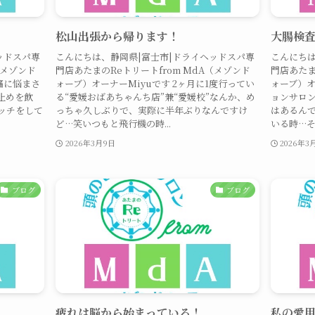
松山出張から帰ります！
大腸検
ッドスパ専
こんにちは、静岡県|富士市|ドライヘッドスパ専
こんにちは
（メゾンド
門店あたまのReトリートfrom MdA（メゾンド
門店あたま
痛に悩まさ
ォーブ）オーナーMiyuです 2ヶ月に1度行ってい
ォーブ）オ
止めを飲
る“愛媛おばあちゃんち店”兼“愛媛校”なんか、め
ョンサロン
ッチをして
っちゃ久しぶりで、実際に半年ぶりなんですけ
はあるん
ど…笑いつもと飛行機の時...
いる時…そ
2026年3月9日
2026年3
ブログ
ブログ
疲れは脳から始まっている！
私の愛