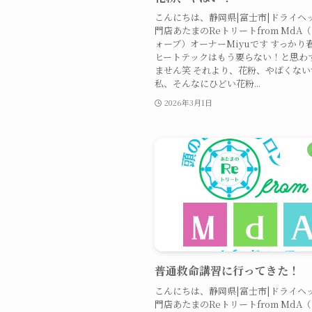
こんにちは、静岡県|富士市|ドライヘ
門店あたまのReトリートfrom MdA
ォーブ）オーナーMiyuです すっかり
ヒートテックはもう要らない！と思わ
ません笑 それより、花粉、やばくない
私、そんなにひどい花粉...
2026年3月1日
普通救命講習に行ってきた！
こんにちは、静岡県|富士市|ドライヘ
門店あたまのReトリートfrom MdA