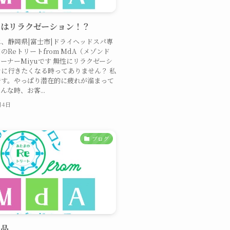
査はリラクゼーション！？
、静岡県|富士市|ドライヘッドスパ専
のReトリートfrom MdA（メゾンド
ーナーMiyuです 無性にリラクゼーシ
に行きたくなる時ってありません？ 私
です。やっぱり潜在的に疲れが溜まって
んな時、お客...
月4日
ブログ
用品