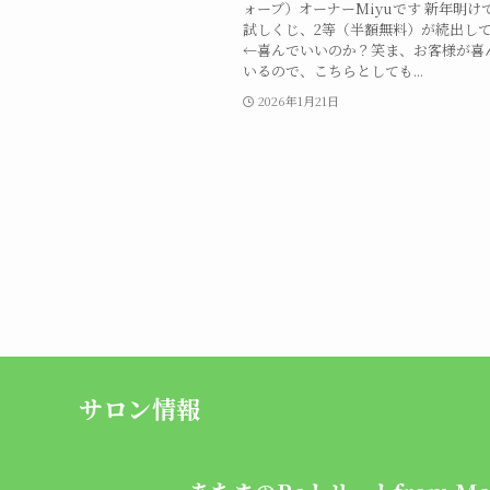
ォーブ）オーナーMiyuです 新年明け
試しくじ、2等（半額無料）が続出し
←喜んでいいのか？笑ま、お客様が喜
いるので、こちらとしても...
2026年1月21日
サロン情報