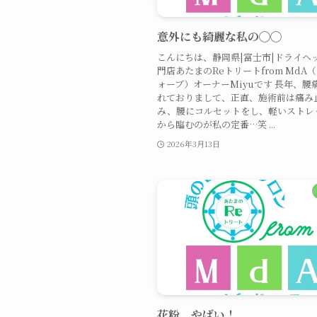
意外にも綺麗な私の◯◯
こんにちは、静岡県|富士市|ドライヘ
門店あたまのReトリートfrom MdA
ォーブ）オーナーMiyuです 長年、腰
れておりまして、正直、施術前は痛み
み、腰にコルセットをし、軽いストレ
から臨むのが私の定番…笑 ...
2026年3月13日
花粉、やばい！